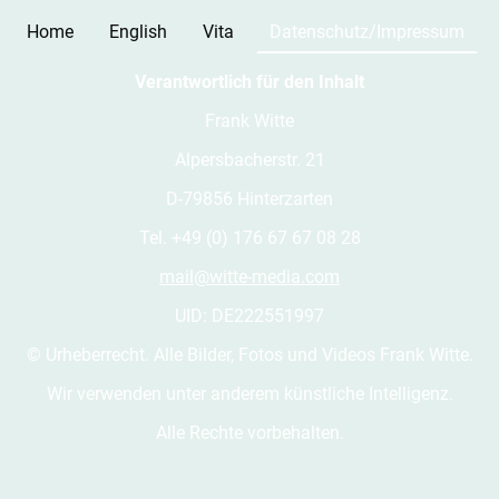
Home
English
Vita
Datenschutz/Impressum
Verantwortlich für den Inhalt
Frank Witte
Alpersbacherstr. 21
D-79856 Hinterzarten
Tel. +49 (0) 176 67 67 08 28
mail@witte-media.com
UID: DE222551997
© Urheberrecht. Alle Bilder, Fotos und Videos Frank Witte.
Wir verwenden unter anderem künstliche Intelligenz.
Alle Rechte vorbehalten.