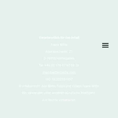
Verantwortlich für den Inhalt
Frank Witte
Alpersbacherstr. 21
D-79856 Hinterzarten
Tel. +49 (0) 176 67 67 08 28
mail@witte-media.com
UID: DE222551997
© Urheberrecht. Alle Bilder, Fotos und Videos Frank Witte.
Wir verwenden unter anderem künstliche Intelligenz.
Alle Rechte vorbehalten.